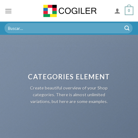
Skip
0
to
content
Buscar
por:
CATEGORIES ELEMENT
Create beautiful overview of your Shop
categories. There is almost unlimited
variations, but here are some examples.