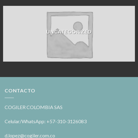
UNCATEGORIZED
CONTACTO
COGILER COLOMBIA SAS
Celular/WhatsApp: +57-310-3126083
d.lopez@cogiler.com.co