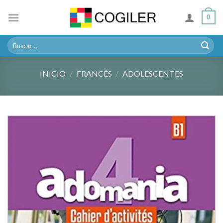
Skip
0
to
content
Buscar
por:
INICIO
/
FRANCÉS
/
ADOLESCENTES