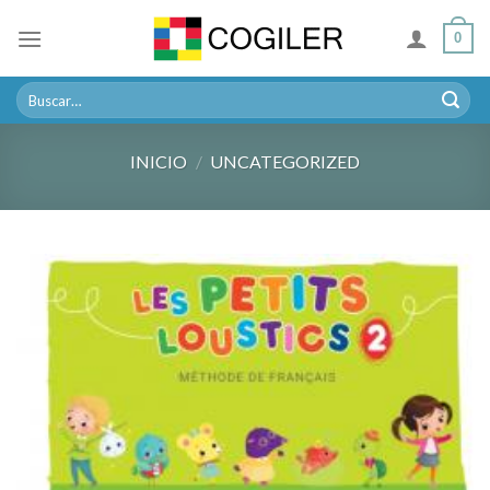
Skip
0
to
content
Buscar
por:
INICIO
/
UNCATEGORIZED