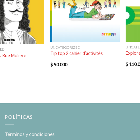
UNCATE
UNCATEGORIZED
ZED
Explore
Tip top 2 cahier d’activités
 Rue Moliere
$
110.
$
90.000
POLÍTICAS
Términos y condiciones