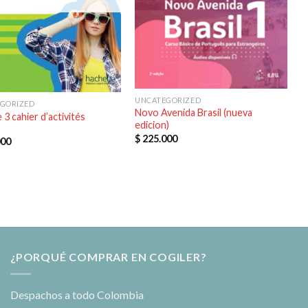
UNCATEGORIZED
GORIZED
Novo Avenida Brasil (nueva
 3 cahier d’activités
edicion)
$
225.000
000
¿PORQUÉ COMPRAR EN COGILER?
Despachos a todo Colombia