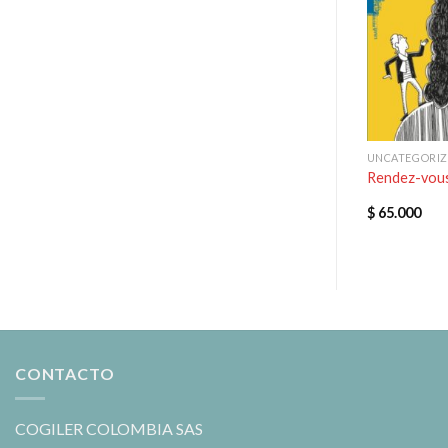
UNCATEGORIZED
UNCATEGORI
e l’éleve + audio
Explore 1 cahier d’activités
Rendez-vous
$
110.000
$
65.000
CONTACTO
COGILER COLOMBIA SAS