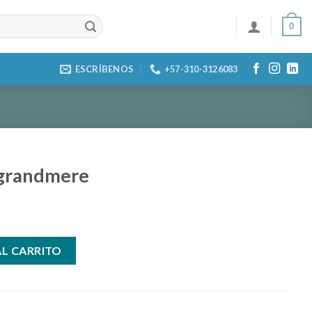
0
ESCRÍBENOS
+57-310-3126083
 grandmere
ntidad
AL CARRITO