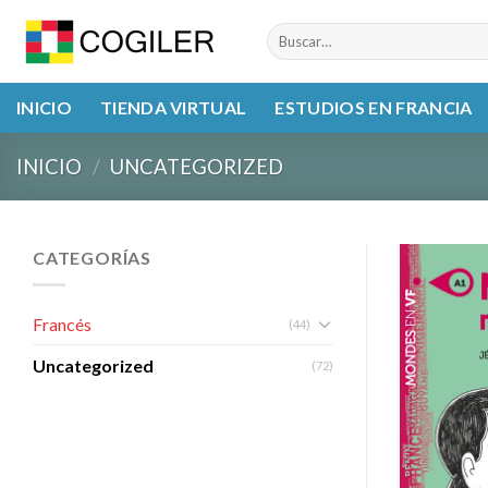
Skip
Buscar
to
por:
content
INICIO
TIENDA VIRTUAL
ESTUDIOS EN FRANCIA
INICIO
/
UNCATEGORIZED
CATEGORÍAS
Francés
(44)
Uncategorized
(72)