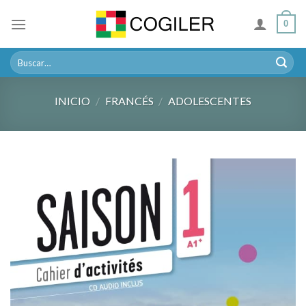
Skip
0
to
content
Buscar
por:
INICIO
/
FRANCÉS
/
ADOLESCENTES