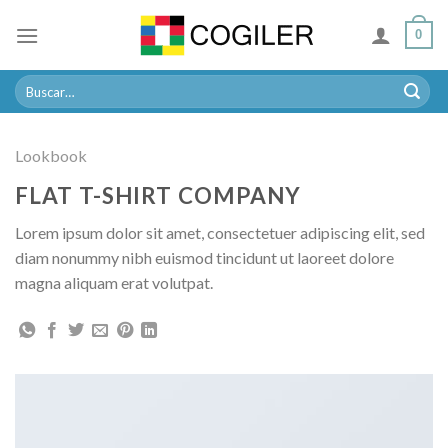
Skip
0
to
content
Buscar
por:
Lookbook
FLAT T-SHIRT COMPANY
Lorem ipsum dolor sit amet, consectetuer adipiscing elit, sed
diam nonummy nibh euismod tincidunt ut laoreet dolore
magna aliquam erat volutpat.