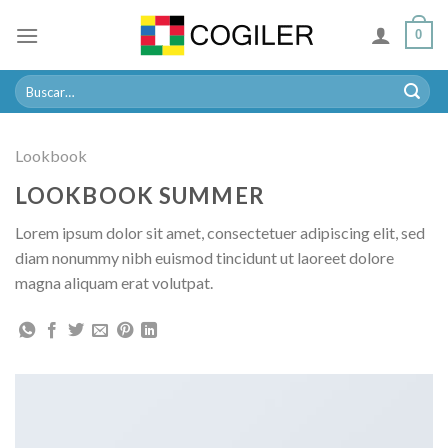
Skip
0
to
content
Buscar
por:
Lookbook
LOOKBOOK SUMMER
Lorem ipsum dolor sit amet, consectetuer adipiscing elit, sed
diam nonummy nibh euismod tincidunt ut laoreet dolore
magna aliquam erat volutpat.