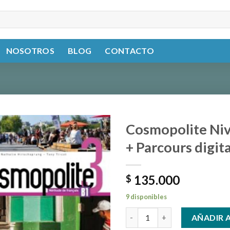
NOSOTROS
BLOG
CONTACTO
Cosmopolite Niv
+ Parcours digit
135.000
$
9 disponibles
Cosmopolite Niveau 3Livre de
AÑADIR 