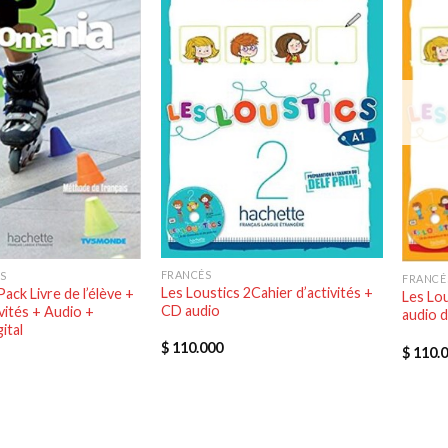
FRANCÉS
S
FRANCÉ
Les Loustics 2Cahier d’activités +
ack Livre de l’élève +
Les Lou
CD audio
ivités + Audio +
audio d
ital
$
110.000
$
110.