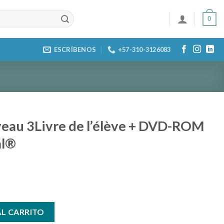
0
ESCRÍBENOS
+57-310-3126083
eau 3Livre de l’élève + DVD-ROM
al®
 l'élève + DVD-ROM + Parcours digital® cantidad
AL CARRITO