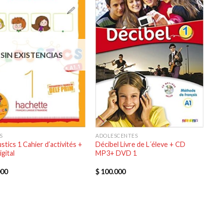
SIN EXISTENCIAS
S
ADOLESCENTES
stics 1 Cahier d’activités +
Décibel Livre de L´éleve + CD
igital
MP3+ DVD 1
000
$
100.000