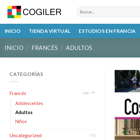
Skip
Buscar
to
por:
content
INICIO
TIENDA VIRTUAL
ESTUDIOS EN FRANCIA
INICIO
/
FRANCÉS
/
ADULTOS
CATEGORÍAS
Francés
(44)
Adolescentes
Adultos
Niños
Uncategorized
(72)