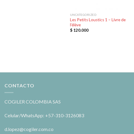
UNCATEGORIZED
Les Petits Loustics 1 – Livre de
l’élève
$
120.000
CONTACTO
COGILER COLOMBIA SAS
Celular/WhatsApp: +57-310-3126083
d.lopez@cogiler.com.co