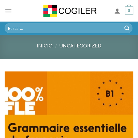
Skip
0
to
content
Buscar
por:
INICIO
/
UNCATEGORIZED