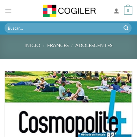
Skip
0
to
content
Buscar
por:
INICIO
/
FRANCÉS
/
ADOLESCENTES