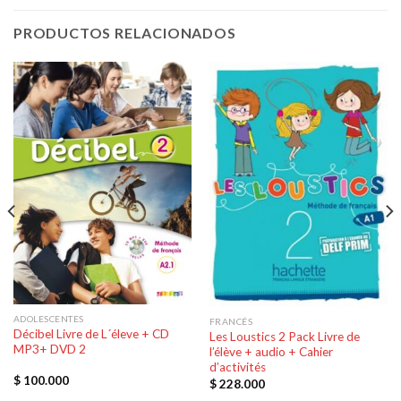
PRODUCTOS RELACIONADOS
ADOLESCENTES
FRANCÉS
Décibel Livre de L´éleve + CD
Les Loustics 2 Pack Livre de
MP3+ DVD 2
l’élève + audio + Cahier
d’activités
$
100.000
$
228.000